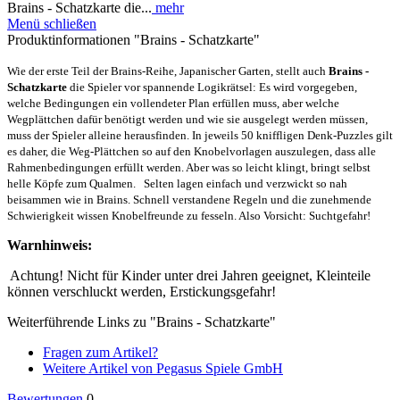
Beschreibung
Wie der erste Teil der Brains-Reihe, Japanischer Garten, stellt auch
Brains - Schatzkarte die...
mehr
Menü schließen
Produktinformationen "Brains - Schatzkarte"
Wie der erste Teil der Brains-Reihe, Japanischer Garten, stellt auch
Brains -
Schatzkarte
die Spieler vor spannende Logikrätsel: Es wird vorgegeben,
welche Bedingungen ein vollendeter Plan erfüllen muss, aber welche
Wegplättchen dafür benötigt werden und wie sie ausgelegt werden müssen,
muss der Spieler alleine herausfinden. In jeweils 50 kniffligen Denk-Puzzles gilt
es daher, die Weg-Plättchen so auf den Knobelvorlagen auszulegen, dass alle
Rahmenbedingungen erfüllt werden. Aber was so leicht klingt, bringt selbst
helle Köpfe zum Qualmen. Selten lagen einfach und verzwickt so nah
beisammen wie in Brains. Schnell verstandene Regeln und die zunehmende
Schwierigkeit wissen Knobelfreunde zu fesseln. Also Vorsicht: Suchtgefahr!
Warnhinweis:
Achtung! Nicht für Kinder unter drei Jahren geeignet, Kleinteile
können verschluckt werden, Erstickungsgefahr!
Weiterführende Links zu "Brains - Schatzkarte"
Fragen zum Artikel?