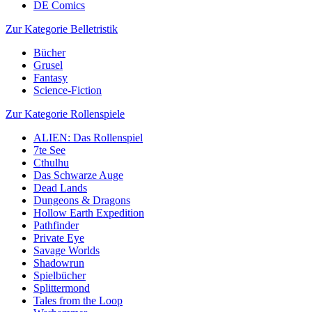
DE Comics
Zur Kategorie Belletristik
Bücher
Grusel
Fantasy
Science-Fiction
Zur Kategorie Rollenspiele
ALIEN: Das Rollenspiel
7te See
Cthulhu
Das Schwarze Auge
Dead Lands
Dungeons & Dragons
Hollow Earth Expedition
Pathfinder
Private Eye
Savage Worlds
Shadowrun
Spielbücher
Splittermond
Tales from the Loop